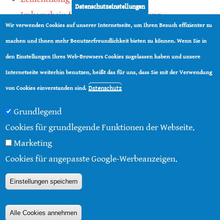
Datenschutzeinstellungen
Imkerschein für Honigbienen-Haltung
Wir verwenden Cookies auf unserer Internetseite, um Ihren Besuch effizienter zu
Kauf von Mittelwänden ist Vertrauenssache
machen und Ihnen mehr Benutzerfreundlichkeit bieten zu können. Wenn Sie in
den Einstellungen Ihres Web-Browsers Cookies zugelassen haben und unsere
teilen
Internetseite weiterhin benutzen, heißt das für uns, dass Sie mit der Verwendung
teilen
Datenschutz
von Cookies einverstanden sind.
Grundlegend
Cookies für grundlegende Funktionen der Webseite.
Marketing
© 2016 - 2026 |
Über diese Seite
|
Impressum
|
Cookies für angepasste Google-Werbeanzeigen.
Datenschutz
|
Kontakt
|
RSS
Einstellungen speichern
Alle Cookies annehmen