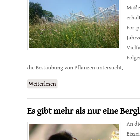
Maße 
erhal
Fortp
Jahrz
Vielf
Folge
die Bestäubung von Pflanzen untersucht.
Weiterlesen
über Bestäuber ohne Blütenpflanze
Es gibt mehr als nur eine Be
An di
Eisze