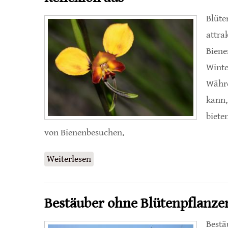
Blüte
attra
Biene
Winte
Währe
kann,
biete
von Bienenbesuchen.
Weiterlesen
über Orchidee trickst Wahrnehmungs
Bestäuber ohne Blütenpflanze
Bestä