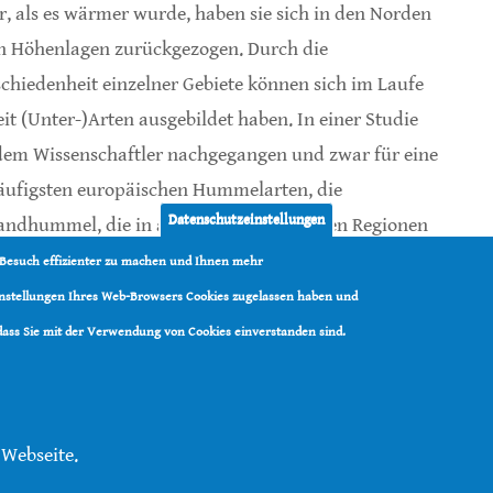
r, als es wärmer wurde, haben sie sich in den Norden
n Höhenlagen zurückgezogen. Durch die
chiedenheit einzelner Gebiete können sich im Laufe
eit (Unter-)Arten ausgebildet haben. In einer Studie
dem Wissenschaftler nachgegangen und zwar für eine
äufigsten europäischen Hummelarten, die
Datenschutzeinstellungen
andhummel, die in alpinen und arktischen Regionen
 Besuch effizienter zu machen und Ihnen mehr
Einstellungen Ihres Web-Browsers Cookies zugelassen haben und
rglandhummel
 dass Sie mit der Verwendung von Cookies einverstanden sind.
 Webseite.
tenschutz
|
Kontakt
|
RSS