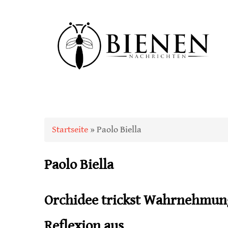
Sie sind hier
Startseite
» Paolo Biella
Paolo Biella
Orchidee trickst Wahrnehmung
Reflexion aus