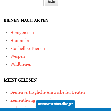
Suchformular
BIENEN NACH ARTEN
Honigbienen
Hummeln
Stachellose Bienen
Wespen
Wildbienen
MEIST GELESEN
Bienenverträgliche Anstriche für Beuten
Zementhonig vermeiden
Datenschutzeinstellungen
Imkerschein für Honigbienen-Haltung