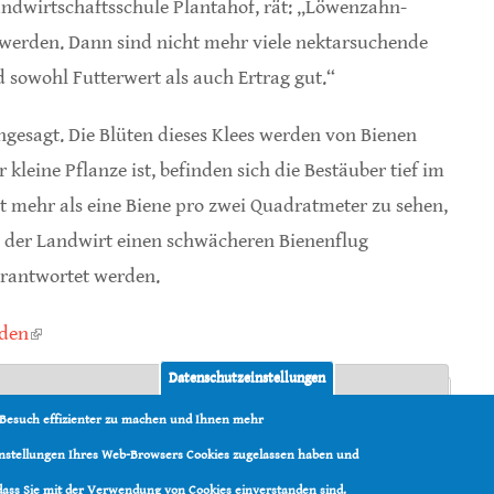
andwirtschaftsschule Plantahof, rät: „Löwenzahn-
 werden. Dann sind nicht mehr viele nektarsuchende
 sowohl Futterwert als auch Ertrag gut.“
angesagt. Die Blüten dieses Klees werden von Bienen
kleine Pflanze ist, befinden sich die Bestäuber tief im
st mehr als eine Biene pro zwei Quadratmeter zu sehen,
nn der Landwirt einen schwächeren Bienenflug
erantwortet werden.
aden
(link is external)
Datenschutzeinstellungen
 Besuch effizienter zu machen und Ihnen mehr
Einstellungen Ihres Web-Browsers Cookies zugelassen haben und
 dass Sie mit der Verwendung von Cookies einverstanden sind.