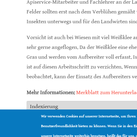
Apiservice-Mitarbeiter und Fachlehrer an der L
Felder sollten erst nach dem Verblühen gemäht
Insekten unterwegs und für den Landwirten sind
Vorsicht ist auch bei Wiesen mit viel Weißklee 
sehr gerne angeflogen. Da der Weißklee eine eher 
Gras und werden vom Aufbereiter voll erfasst. I
ist auf diesen Arbeitsschritt zu verzichten. We
beobachtet, kann der Einsatz des Aufbereiters v
Mehr Informationen:
Merkblatt zum Herunterl
Indexierung
Land:
Schweiz
Wir verwenden Cookies auf unserer Internetseite, um Ihren
Organisation:
Apiservice
Benutzerfreundlichkeit bieten zu können. Wenn Sie in den 
Art:
Westliche Honigbiene
unsere Internetseite weiterhin benutzen, heißt das für uns,