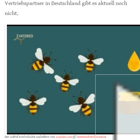
Vertriebspartner in Deutschland gibt es aktuell noch
nicht.
Der Aufruf wird Inhalte ausliefern von
youtube.com
(link is external)
.
Datenschutzhinweise