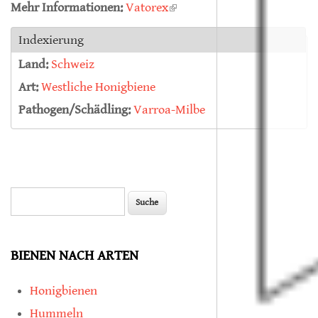
Mehr Informationen:
Vatorex
(link is external)
Indexierung
Land:
Schweiz
Art:
Westliche Honigbiene
Pathogen/Schädling:
Varroa-Milbe
Suche
Suchformular
BIENEN NACH ARTEN
Honigbienen
Hummeln