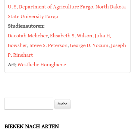
U. S. Department of Agriculture Fargo
,
North Dakota
State University Fargo
Studienautoren:
Dacotah Melicher
,
Elisabeth S. Wilson
,
Julia H.
Bowsher
,
Steve S. Peterson
,
George D. Yocum
,
Joseph
P. Rinehart
Art:
Westliche Honigbiene
Suche
Suchformular
BIENEN NACH ARTEN