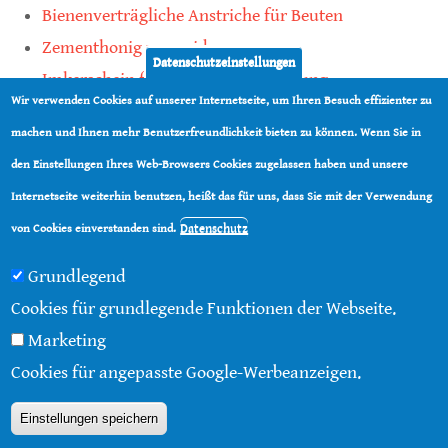
Bienenverträgliche Anstriche für Beuten
Zementhonig vermeiden
Datenschutzeinstellungen
Imkerschein für Honigbienen-Haltung
Wir verwenden Cookies auf unserer Internetseite, um Ihren Besuch effizienter zu
Kauf von Mittelwänden ist Vertrauenssache
machen und Ihnen mehr Benutzerfreundlichkeit bieten zu können. Wenn Sie in
den Einstellungen Ihres Web-Browsers Cookies zugelassen haben und unsere
teilen
Internetseite weiterhin benutzen, heißt das für uns, dass Sie mit der Verwendung
teilen
Datenschutz
von Cookies einverstanden sind.
Grundlegend
Cookies für grundlegende Funktionen der Webseite.
Marketing
© 2016 - 2026 |
Über diese Seite
|
Impressum
|
Cookies für angepasste Google-Werbeanzeigen.
Datenschutz
|
Kontakt
|
RSS
Einstellungen speichern