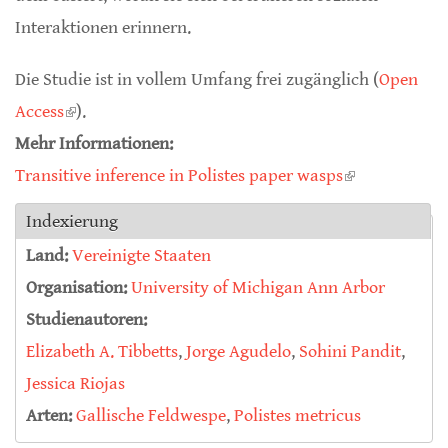
Interaktionen erinnern.
Die Studie ist in vollem Umfang frei zugänglich (
Open
Access
(link is external)
).
Mehr Informationen:
Transitive inference in Polistes paper wasps
(link is
external)
Indexierung
Land:
Vereinigte Staaten
Organisation:
University of Michigan Ann Arbor
Studienautoren:
Elizabeth A. Tibbetts
,
Jorge Agudelo
,
Sohini Pandit
,
Jessica Riojas
Arten:
Gallische Feldwespe
,
Polistes metricus