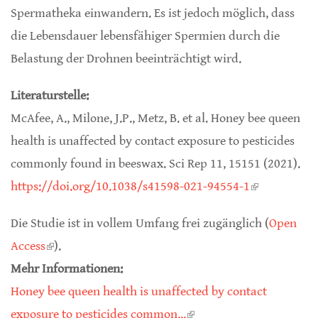
Spermatheka einwandern. Es ist jedoch möglich, dass
die Lebensdauer lebensfähiger Spermien durch die
Belastung der Drohnen beeinträchtigt wird.
Literaturstelle:
McAfee, A., Milone, J.P., Metz, B. et al. Honey bee queen
health is unaffected by contact exposure to pesticides
commonly found in beeswax. Sci Rep 11, 15151 (2021).
https://doi.org/10.1038/s41598-021-94554-1
(link is
external)
Die Studie ist in vollem Umfang frei zugänglich (
Open
Access
(link is external)
).
Mehr Informationen:
Honey bee queen health is unaffected by contact
exposure to pesticides common...
(link is external)