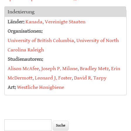
Indexierung
Länder:
Kanada
,
Vereinigte Staaten
Organisationen:
University of British Columbia
,
University of North
Carolina Raleigh
Studienautoren:
Alison McAfee
,
Joseph P. Milone
,
Bradley Metz
,
Erin
McDermott
,
Leonard J. Foster
,
David R. Tarpy
Art:
Westliche Honigbiene
Suche
Suchformular