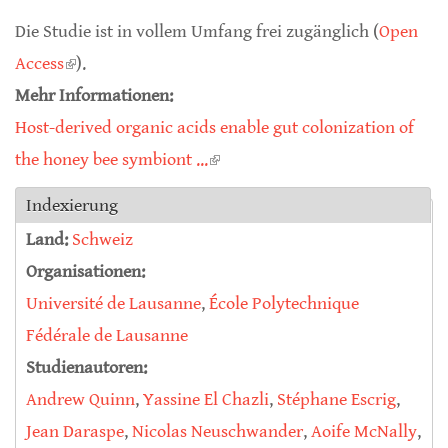
exter
Die Studie ist in vollem Umfang frei zugänglich (
Open
Access
(link is external)
).
Mehr Informationen:
Host-derived organic acids enable gut colonization of
the honey bee symbiont ...
(link is external)
Indexierung
Land:
Schweiz
Organisationen:
Université de Lausanne
,
École Polytechnique
Fédérale de Lausanne
Studienautoren:
Andrew Quinn
,
Yassine El Chazli
,
Stéphane Escrig
,
Jean Daraspe
,
Nicolas Neuschwander
,
Aoife McNally
,