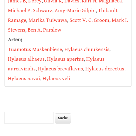
James B. Dorey
,
Olivia K. Davies
,
Karl N. Magnacca
,
Michael P. Schwarz
,
Amy-Marie Gilpin
,
Thibault
Ramage
,
Marika Tuiwawa
,
Scott V. C. Groom
,
Mark I.
Stevens
,
Ben A. Parslow
Arten:
Tuamotus Maskenbiene
,
Hylaeus chuukensis
,
Hylaeus albaeus
,
Hylaeus apertus
,
Hylaeus
aureaviridis
,
Hylaeus breviflavus
,
Hylaeus derectus
,
Hylaeus navai
,
Hylaeus veli
Suche
Suchformular