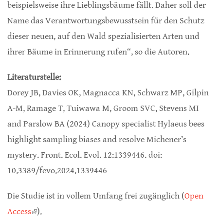
beispielsweise ihre Lieblingsbäume fällt. Daher soll der
Name das Verantwortungsbewusstsein für den Schutz
dieser neuen, auf den Wald spezialisierten Arten und
ihrer Bäume in Erinnerung rufen“, so die Autoren.
Literaturstelle:
Dorey JB, Davies OK, Magnacca KN, Schwarz MP, Gilpin
A-M, Ramage T, Tuiwawa M, Groom SVC, Stevens MI
and Parslow BA (2024) Canopy specialist Hylaeus bees
highlight sampling biases and resolve Michener’s
mystery. Front. Ecol. Evol. 12:1339446. doi:
10.3389/fevo.2024.1339446
Die Studie ist in vollem Umfang frei zugänglich (
Open
Access
(link is external)
).