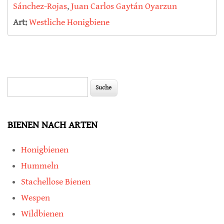
Sánchez-Rojas
,
Juan Carlos Gaytán Oyarzun
Art:
Westliche Honigbiene
Suche
Suchformular
BIENEN NACH ARTEN
Honigbienen
Hummeln
Stachellose Bienen
Wespen
Wildbienen