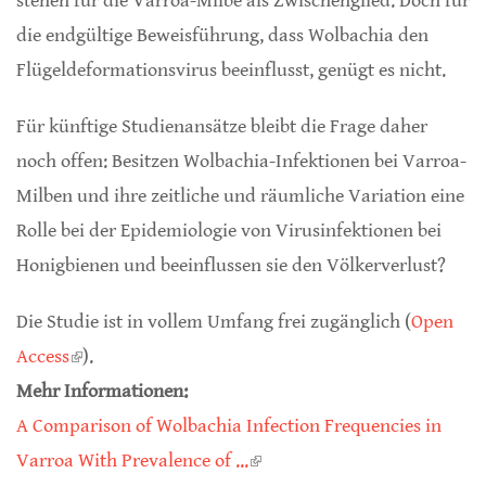
stehen für die Varroa-Milbe als Zwischenglied. Doch für
die endgültige Beweisführung, dass Wolbachia den
Flügeldeformationsvirus beeinflusst, genügt es nicht.
Für künftige Studienansätze bleibt die Frage daher
noch offen: Besitzen Wolbachia-Infektionen bei Varroa-
Milben und ihre zeitliche und räumliche Variation eine
Rolle bei der Epidemiologie von Virusinfektionen bei
Honigbienen und beeinflussen sie den Völkerverlust?
Die Studie ist in vollem Umfang frei zugänglich (
Open
Access
(link is external)
).
Mehr Informationen:
A Comparison of Wolbachia Infection Frequencies in
Varroa With Prevalence of ...
(link is external)