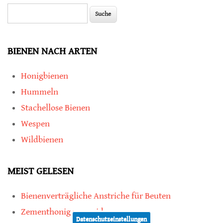
Suche
Suchformular
BIENEN NACH ARTEN
Honigbienen
Hummeln
Stachellose Bienen
Wespen
Wildbienen
MEIST GELESEN
Bienenverträgliche Anstriche für Beuten
Zementhonig vermeiden
Datenschutzeinstellungen