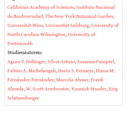
California Academy of Sciences
,
Instituto Nacional
de Biodiversidad
,
The New York Botanical Garden
,
Universität Wien
,
Universität Salzburg
,
University of
North Carolina Wilmington
,
University of
Portsmouth
Studienautoren:
Agnes S. Dellinger
,
Silvia Artuso
,
Susanne Pamperl
,
Fabián A. Michelangeli
,
Darin S. Penneys
,
Diana M.
Fernández-Fernández
,
Marcela Alvear
,
Frank
Almeda
,
W. Scott Armbruster
,
Yannick Staeder
,
Jürg
Schönenberger