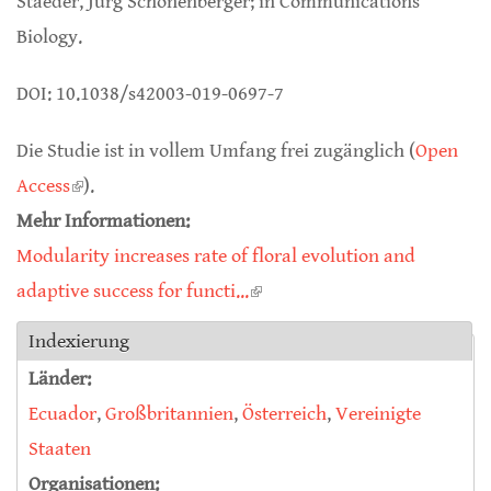
Staeder, Jürg Schönenberger; in Communications
Biology.
DOI: 10.1038/s42003-019-0697-7
Die Studie ist in vollem Umfang frei zugänglich (
Open
Access
(link is external)
).
Mehr Informationen:
Modularity increases rate of floral evolution and
adaptive success for functi...
(link is external)
Indexierung
Länder:
Ecuador
,
Großbritannien
,
Österreich
,
Vereinigte
Staaten
Organisationen: