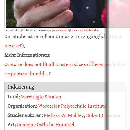
Der Aufruf wird Inhalte ausliefern von
youtube.com
(link is external)
.
Datenschutzhinweise
Die Studie ist in vollem Umfang frei zugänglich (
Open
Access
(link is external)
).
Mehr Informationen:
One size does not fit all: Caste and sex differences in the
response of bumbl...
(link is external)
Indexierung
Land:
Vereinigte Staaten
Organisation:
Worcester Polytechnic Institute
Studienautoren:
Melissa W. Mobley
,
Robert J. Gegear
Art:
Gemeine Östliche Hummel