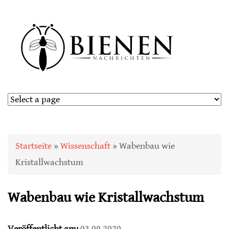
Sie sind hier
Startseite
»
Wissenschaft
» Wabenbau wie
Kristallwachstum
Wabenbau wie Kristallwachstum
Veröffentlicht am:
03.09.2020