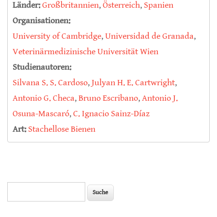
Länder:
Großbritannien
,
Österreich
,
Spanien
Organisationen:
University of Cambridge
,
Universidad de Granada
,
Veterinärmedizinische Universität Wien
Studienautoren:
Silvana S. S. Cardoso
,
Julyan H. E. Cartwright
,
Antonio G. Checa
,
Bruno Escribano
,
Antonio J.
Osuna-Mascaró
,
C. Ignacio Sainz-Díaz
Art:
Stachellose Bienen
Suche
Suchformular