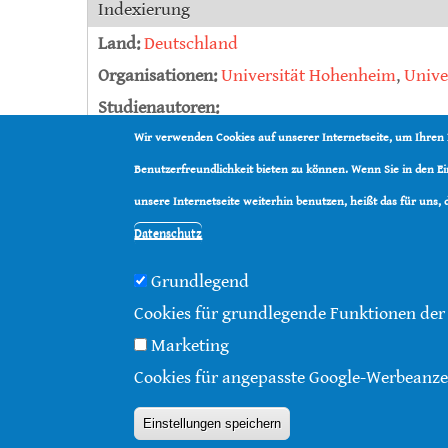
Indexierung
Land:
Deutschland
Organisationen:
Universität Hohenheim
,
Unive
Studienautoren:
Victoria Charlotte Seeburger
,
Paul D’Alvise
,
Ba
Wir verwenden Cookies auf unserer Internetseite, um Ihren
Annette Schroeder
,
Martin Hasselmann
Benutzerfreundlichkeit bieten zu können. Wenn Sie in den 
Art:
Westliche Honigbiene
unsere Internetseite weiterhin benutzen, heißt das für uns,
Datenschutz
Grundlegend
Cookies für grundlegende Funktionen der
© 2016 - 2026 |
Über diese Seite
|
Impressum
|
Da
Marketing
Cookies für angepasste Google-Werbeanze
Einstellungen speichern