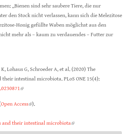
n: „Bienen sind sehr saubere Tiere, die nur
er den Stock nicht verlassen, kann sich die Melezitose
ezitose-Honig gefüllte Waben möglichst aus den
 nicht mehr als – kaum zu verdauendes – Futter zur
K, Lohaus G, Schroeder A, et al. (2020) The
 their intestinal microbiota. PLoS ONE 15(4):
e.0230871
(link is external)
(
Open Access
(link is external)
).
 and their intestinal microbiota
(link is external)