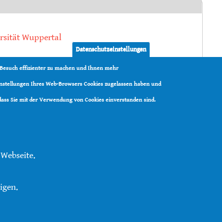
rsität Wuppertal
Datenschutzeinstellungen
sel Shaaban
,
Karsten Schweikert
,
Gertrud Lohaus
,
 Besuch effizienter zu machen und Ihnen mehr
Einstellungen Ihres Web-Browsers Cookies zugelassen haben und
 dass Sie mit der Verwendung von Cookies einverstanden sind.
 Webseite.
tenschutz
|
Kontakt
|
RSS
igen.