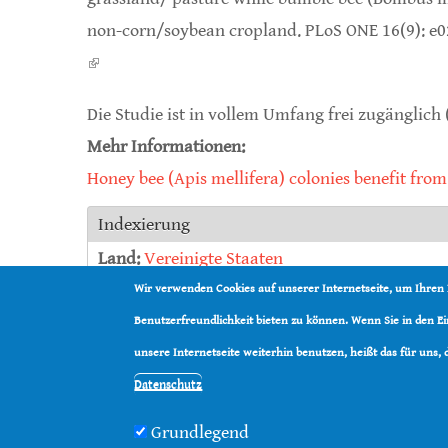
non-corn/soybean cropland. PLoS ONE 16(9): e
(link is external)
Die Studie ist in vollem Umfang frei zugänglich 
Mehr Informationen:
Honey bee (Apis mellifera) colonies benefit fro
Indexierung
Land:
Vereinigte Staaten
Organisationen:
Michigan State University Eas
Wir verwenden Cookies auf unserer Internetseite, um Ihren
Studienautoren:
Gabriela M. Quinlan
,
Meghan O
Benutzerfreundlichkeit bieten zu können. Wenn Sie in den 
Arten:
Westliche Honigbiene
,
Gemeine Östlich
unsere Internetseite weiterhin benutzen, heißt das für uns,
Datenschutz
Grundlegend