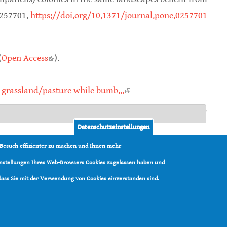
0257701.
https://doi.org/10.1371/journal.pone.0257701
(
Open Access
(link is external)
).
m grassland/pasture while bumb...
(link is external)
Datenschutzeinstellungen
t Lansing
,
U. S. Geological Survey
 Besuch effizienter zu machen und Ihnen mehr
. Milbrath
,
Clint R. V. Otto
,
Rufus Isaacs
Einstellungen Ihres Web-Browsers Cookies zugelassen haben und
e Hummel
 dass Sie mit der Verwendung von Cookies einverstanden sind.