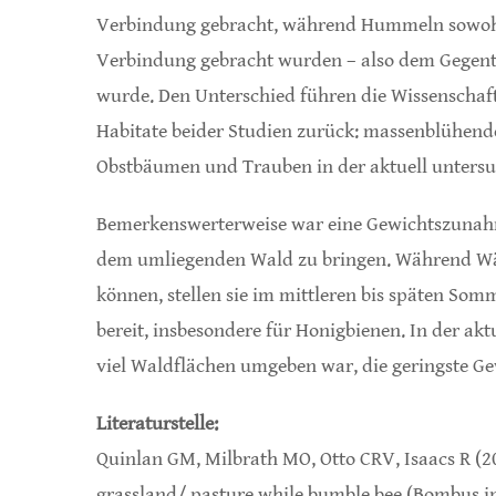
Verbindung gebracht, während Hummeln sowohl
Verbindung gebracht wurden – also dem Gegente
wurde. Den Unterschied führen die Wissenschaf
Habitate beider Studien zurück: massenblühend
Obstbäumen und Trauben in der aktuell untersu
Bemerkenswerterweise war eine Gewichtszunah
dem umliegenden Wald zu bringen. Während Wäl
können, stellen sie im mittleren bis späten So
bereit, insbesondere für Honigbienen. In der ak
viel Waldflächen umgeben war, die geringste G
Literaturstelle:
Quinlan GM, Milbrath MO, Otto CRV, Isaacs R (20
grassland/ pasture while bumble bee (Bombus im