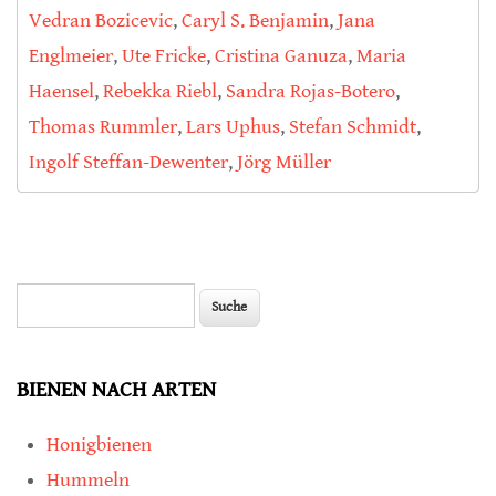
Vedran Bozicevic
,
Caryl S. Benjamin
,
Jana
Englmeier
,
Ute Fricke
,
Cristina Ganuza
,
Maria
Haensel
,
Rebekka Riebl
,
Sandra Rojas-Botero
,
Thomas Rummler
,
Lars Uphus
,
Stefan Schmidt
,
Ingolf Steffan-Dewenter
,
Jörg Müller
Suche
Suchformular
BIENEN NACH ARTEN
Honigbienen
Hummeln