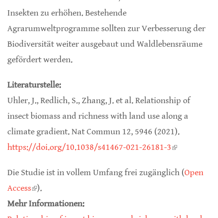
Insekten zu erhöhen. Bestehende
Agrarumweltprogramme sollten zur Verbesserung der
Biodiversität weiter ausgebaut und Waldlebensräume
gefördert werden.
Literaturstelle:
Uhler, J., Redlich, S., Zhang, J. et al. Relationship of
insect biomass and richness with land use along a
climate gradient. Nat Commun 12, 5946 (2021).
https://doi.org/10.1038/s41467-021-26181-3
(link is
external)
Die Studie ist in vollem Umfang frei zugänglich (
Open
Access
(link is external)
).
Mehr Informationen: