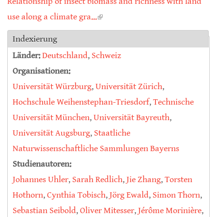
Relationship of insect biomass and richness with land
use along a climate gra...
(link is external)
Indexierung
Länder:
Deutschland
,
Schweiz
Organisationen:
Universität Würzburg
,
Universität Zürich
,
Hochschule Weihenstephan-Triesdorf
,
Technische
Universität München
,
Universität Bayreuth
,
Universität Augsburg
,
Staatliche
Naturwissenschaftliche Sammlungen Bayerns
Studienautoren:
Johannes Uhler
,
Sarah Redlich
,
Jie Zhang
,
Torsten
Hothorn
,
Cynthia Tobisch
,
Jörg Ewald
,
Simon Thorn
,
Sebastian Seibold
,
Oliver Mitesser
,
Jérôme Morinière
,