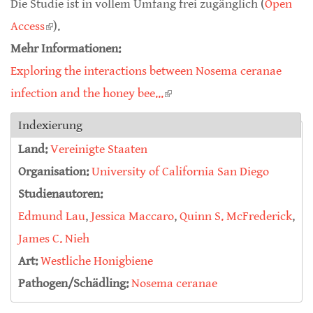
Die Studie ist in vollem Umfang frei zugänglich (
Open
Access
(link is external)
).
Mehr Informationen:
Exploring the interactions between Nosema ceranae
infection and the honey bee...
(link is external)
Indexierung
Land:
Vereinigte Staaten
Organisation:
University of California San Diego
Studienautoren:
Edmund Lau
,
Jessica Maccaro
,
Quinn S. McFrederick
,
James C. Nieh
Art:
Westliche Honigbiene
Pathogen/Schädling:
Nosema ceranae