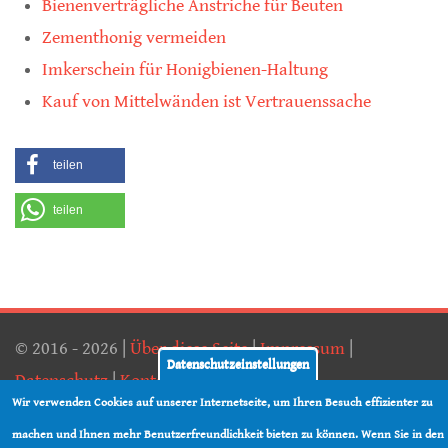
Bienenverträgliche Anstriche für Beuten
Zementhonig vermeiden
Imkerschein für Honigbienen-Haltung
Kauf von Mittelwänden ist Vertrauenssache
teilen
teilen
© 2016 - 2026 |
Über diese Seite
|
Impressum
|
Datenschutzeinstellungen
Datenschutz
|
Kontakt
|
RSS
Wir verwenden Cookies auf unserer Internetseite, um Ihren Besuch effizienter zu
machen und Ihnen mehr Benutzerfreundlichkeit bieten zu können. Wenn Sie in den