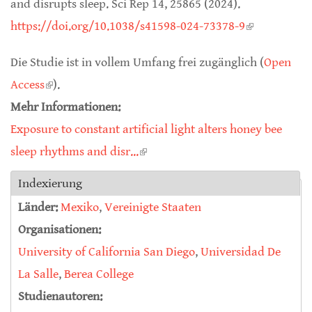
and disrupts sleep. Sci Rep 14, 25865 (2024).
https://doi.org/10.1038/s41598-024-73378-9
(link is
external)
Die Studie ist in vollem Umfang frei zugänglich (
Open
Access
(link is external)
).
Mehr Informationen:
Exposure to constant artificial light alters honey bee
sleep rhythms and disr...
(link is external)
Indexierung
Länder:
Mexiko
,
Vereinigte Staaten
Organisationen:
University of California San Diego
,
Universidad De
La Salle
,
Berea College
Studienautoren: