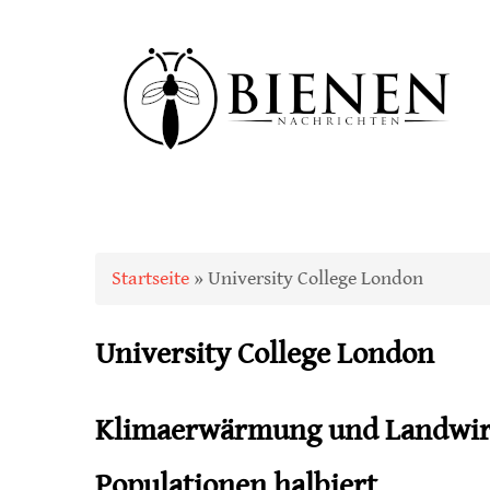
Sie sind hier
Startseite
» University College London
University College London
Klimaerwärmung und Landwirt
Populationen halbiert