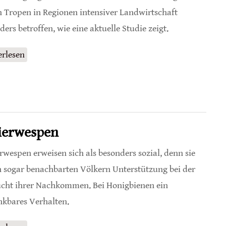
n Tropen in Regionen intensiver Landwirtschaft
ders betroffen, wie eine aktuelle Studie zeigt.
erlesen
über Intensive Landwirtschaft führt zu
Bestäuberverlusten
pierwespen
rwespen erweisen sich als besonders sozial, denn sie
n sogar benachbarten Völkern Unterstützung bei der
cht ihrer Nachkommen. Bei Honigbienen ein
kbares Verhalten.