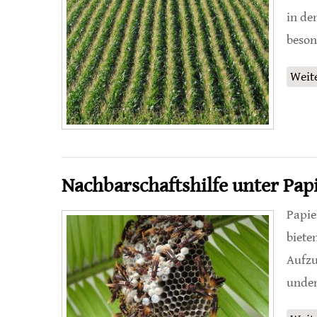
in de
beson
Weit
Nachbarschaftshilfe unter Pa
Papie
biete
Aufzu
unden