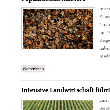
In de
Klima
Landn
um 49
steig
haben
Insek
Weiterlesen
über Klimaerwärmung und Landwirt
Intensive Landwirtschaft führ
Eine 
Bestä