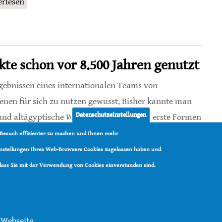
erlesen
über Nachbarschaftshilfe unter Papierwespen
e schon vor 8.500 Jahren genutzt
ebnissen eines internationalen Teams von
enen für sich zu nutzen gewusst. Bisher kannte man
Datenschutzeinstellungen
 und altägyptische Wandmalereien zeigen erste Formen
aftlichen Sinne gab es aber nicht.
 Besuch effizienter zu machen und Ihnen mehr
Einstellungen Ihres Web-Browsers Cookies zugelassen haben und
e schon vor 8.500 Jahren genutzt
 dass Sie mit der Verwendung von Cookies einverstanden sind.
 Webseite.