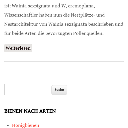
ist: Wainia sexsignata und W. eremoplana.
Wissenschaftler haben nun die Nestplätze- und
Nestarchitektur von Wainia sexsignata beschrieben und
für beide Arten die bevorzugten Pollenquellen.
Weiterlesen
über Schneckenhäuser beliebte Nistplätze bei
Mauerbienen
Suche
Suchformular
BIENEN NACH ARTEN
Honigbienen