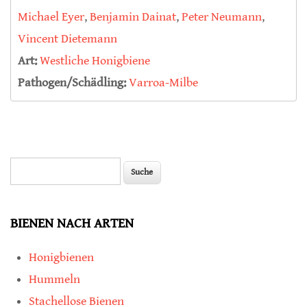
Michael Eyer
,
Benjamin Dainat
,
Peter Neumann
,
Vincent Dietemann
Art:
Westliche Honigbiene
Pathogen/Schädling:
Varroa-Milbe
Suche
Suchformular
BIENEN NACH ARTEN
Honigbienen
Hummeln
Stachellose Bienen