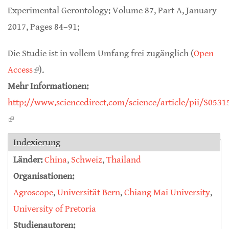
Experimental Gerontology: Volume 87, Part A, January
2017, Pages 84–91;
Die Studie ist in vollem Umfang frei zugänglich (
Open
Access
(link is external)
).
Mehr Informationen:
http://www.sciencedirect.com/science/article/pii/S053
(link is external)
Indexierung
Länder:
China
,
Schweiz
,
Thailand
Organisationen:
Agroscope
,
Universität Bern
,
Chiang Mai University
,
University of Pretoria
Studienautoren: