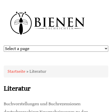
Sie sind hier
Startseite
» Literatur
Literatur
Buchvorstellungen und Buchrezensionen
deutschsprachiger Neuerscheinungen zu den