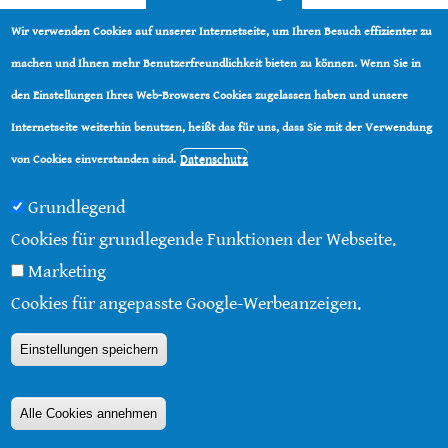
Mikroplastik als Gefahr für
Wir verwenden Cookies auf unserer Internetseite, um Ihren Besuch effizienter zu
machen und Ihnen mehr Benutzerfreundlichkeit bieten zu können. Wenn Sie in
Honigbienen
den Einstellungen Ihres Web-Browsers Cookies zugelassen haben und unsere
Internetseite weiterhin benutzen, heißt das für uns, dass Sie mit der Verwendung
Datenschutz
von Cookies einverstanden sind.
Grundlegend
Cookies für grundlegende Funktionen der Webseite.
Marketing
Mikroplastik ist in der Umwelt inzwischen fast
Cookies für angepasste Google-Werbeanzeigen.
allgegenwärtig und lässt sich in Böden, der Luft und
Einstellungen speichern
Gewässern nachweisen - auch weit den
Ursprungsquellen entfernt. In einer Metastudie hat ein
Alle Cookies annehmen
Team von Wissenschaftlern den aktuellen Stand der