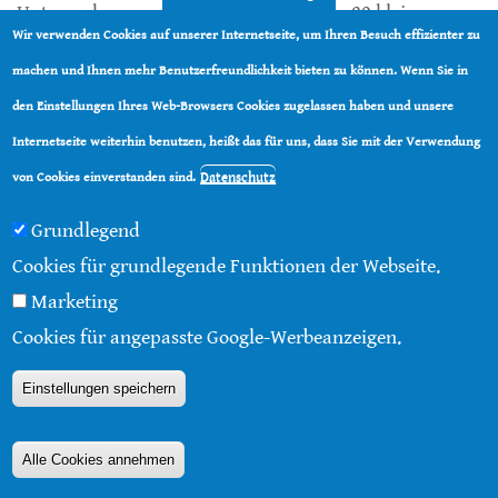
Untersuchungen von Wasserproben aus 29 kleinen
Wir verwenden Cookies auf unserer Internetseite, um Ihren Besuch effizienter zu
Wasserstraßen in zehn verschiedenen Ländern der
machen und Ihnen mehr Benutzerfreundlichkeit bieten zu können. Wenn Sie in
Europäischen Union (Belgien, Dänemark, Deutschland,
den Einstellungen Ihres Web-Browsers Cookies zugelassen haben und unsere
Großbritannien, Frankreich, Italien, Niederlande,
Internetseite weiterhin benutzen, heißt das für uns, dass Sie mit der Verwendung
Österreich, Polen, Spanien) zeigten erschreckend hohe
Datenschutz
von Cookies einverstanden sind.
Rückstände an Pestiziden und Tierarzneimitteln.
Gefunden wurde die sagenhafte Menge von 103
Grundlegend
Pestiziden und 21 Tierarzneimitteln. Stoffe, denen Tiere
Cookies für grundlegende Funktionen der Webseite.
in der Umwelt ausgesetzt sind, die gar nicht Ziel der
Marketing
Präparate sind.
Cookies für angepasste Google-Werbeanzeigen.
Weiterlesen
über Pestizide und Tier-Antibiotika in allen
Einstellungen speichern
Fließgewässern Europas
Alle Cookies annehmen
Hummel-Königinnen im Frühjahr