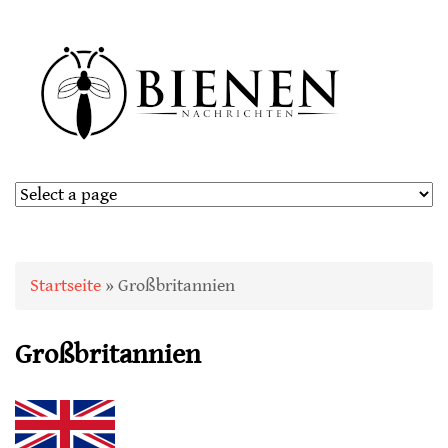
Sie sind hier
Startseite
» Großbritannien
Großbritannien