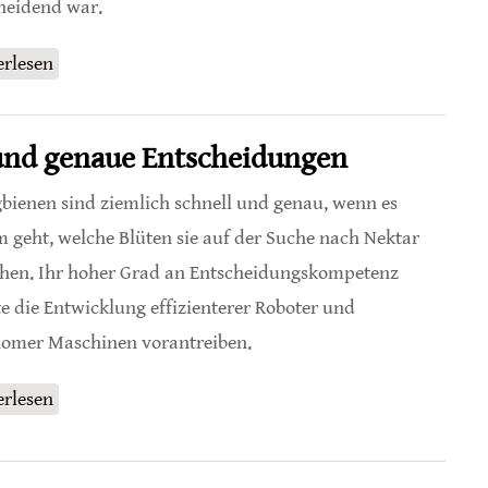
heidend war.
erlesen
über Bienenverhalten während einer
Sonnenfinsternis
 und genaue Entscheidungen
bienen sind ziemlich schnell und genau, wenn es
 geht, welche Blüten sie auf der Suche nach Nektar
hen. Ihr hoher Grad an Entscheidungskompetenz
e die Entwicklung effizienterer Roboter und
omer Maschinen vorantreiben.
erlesen
über Honigbienen treffen schnelle und genaue
Entscheidungen