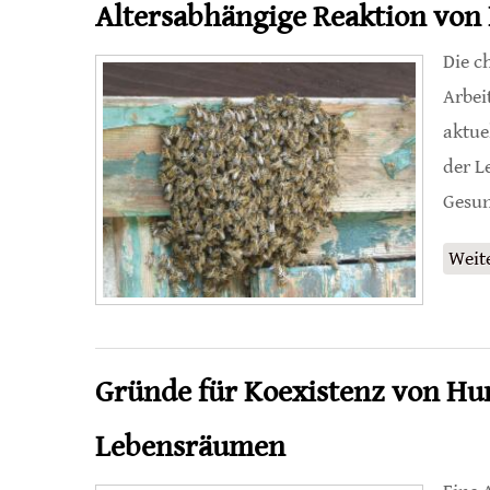
Altersabhängige Reaktion von 
Die c
Arbei
aktue
der L
Gesun
Weit
Gründe für Koexistenz von Hu
Lebensräumen