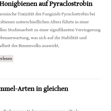
Honigbienen auf Pyraclostrobin
hronische Toxizität des Fungizids Pyraclostrobin bei
tsbienen unterschiedlichen Alters führte in einer
llen Studienarbeit zu einer signifikanten Verringerung
ebenserwartung, was sich auf die Stabilität und
dheit des Bienenvolks auswirkt.
erlesen
über Altersabhängige Reaktion von Honigbienen
auf Pyraclostrobin
mmel-Arten in gleichen