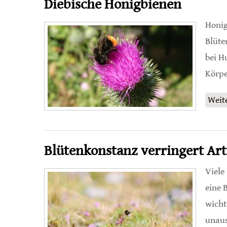
Diebische Honigbienen
Honig
Blüte
bei H
Körpe
Weit
Blütenkonstanz verringert Art
Viele
eine 
wicht
unaus