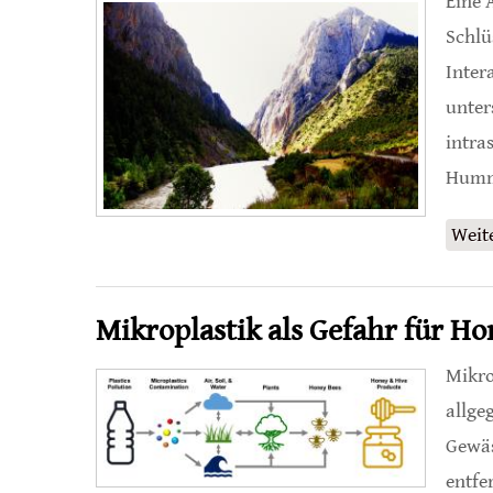
Eine 
Schlü
Inter
unter
intra
Humme
Weit
Mikroplastik als Gefahr für H
Mikro
allge
Gewäs
entfe