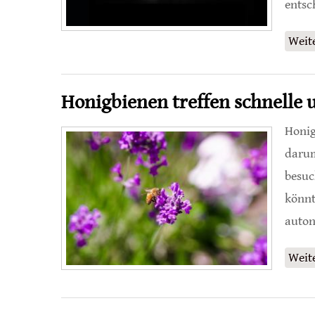
entsc
Weit
Honigbienen treffen schnelle
Honig
darum
besuc
könnt
auton
Weit