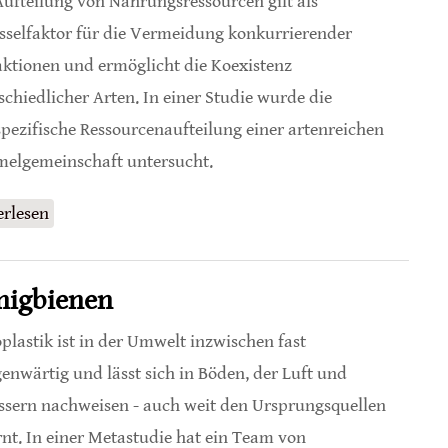
Aufteilung von Nahrungsressourcen gilt als
sselfaktor für die Vermeidung konkurrierender
aktionen und ermöglicht die Koexistenz
schiedlicher Arten. In einer Studie wurde die
spezifische Ressourcenaufteilung einer artenreichen
lgemeinschaft untersucht.
erlesen
über Gründe für Koexistenz von Hummel-Arten in
gleichen Lebensräumen
onigbienen
plastik ist in der Umwelt inzwischen fast
genwärtig und lässt sich in Böden, der Luft und
sern nachweisen - auch weit den Ursprungsquellen
rnt. In einer Metastudie hat ein Team von