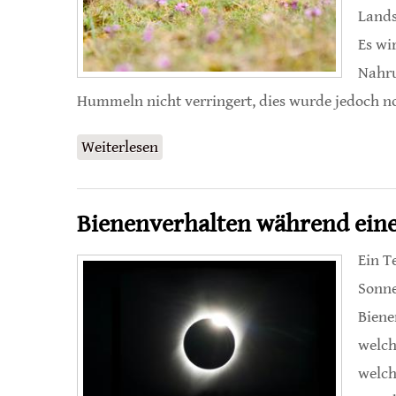
Lands
Es wi
Nahru
Hummeln nicht verringert, dies wurde jedoch no
Weiterlesen
über Blütenkonstanz verringert Arte
Bienenverhalten während eine
Ein T
Sonne
Biene
welch
welch