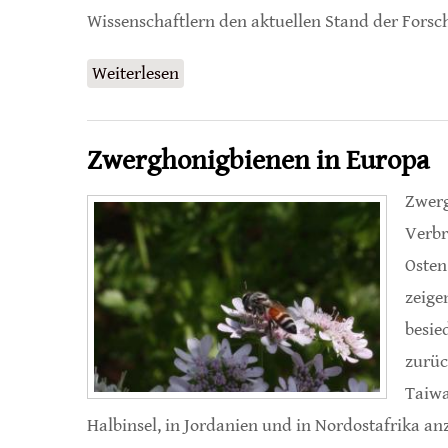
Wissenschaftlern den aktuellen Stand der For
Weiterlesen
über Mikroplastik als Gefahr für H
Zwerghonigbienen in Europa
Zwerg
Verbr
Osten
zeige
besie
zurüc
Taiwa
Halbinsel, in Jordanien und in Nordostafrika an